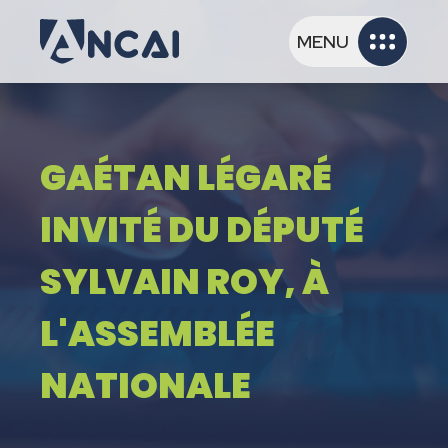
MENU
GAÉTAN LÉGARÉ
INVITÉ DU DÉPUTÉ
SYLVAIN ROY, À
L'ASSEMBLÉE
NATIONALE