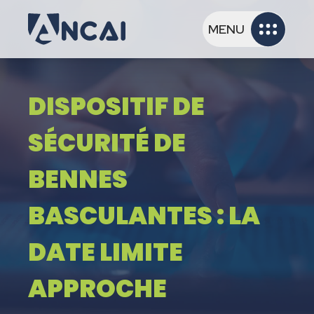
MENU
DISPOSITIF DE
SÉCURITÉ DE
BENNES
BASCULANTES : LA
DATE LIMITE
APPROCHE