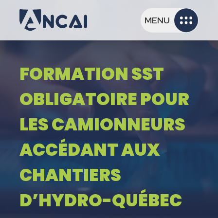
MENU
FORMATION SST
OBLIGATOIRE POUR
LES CAMIONNEURS
ACCÉDANT AUX
CHANTIERS
D’HYDRO-QUÉBEC